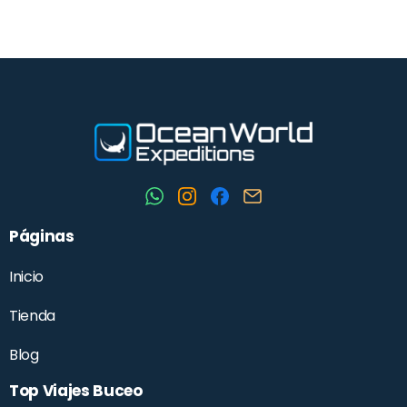
disfrutar.
Tu próxima aventura submarina empieza aquí.
Nombre
E-Mail
Páginas
Teléfono
Inicio
Tienda
Asunto
Blog
Top Viajes Buceo
Mensaje