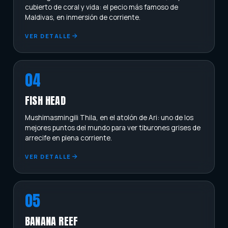
Completa el formulario o escríbenos por
WhatsApp
y
cubierto de coral y vida: el pecio más famoso de
nuestro equipo te asesorará personalmente para
Maldivas, en inmersión de corriente.
organizar un viaje a tu medida, con destinos
VER DETALLE
seleccionados, alojamientos, inmersiones y experiencias
pensadas para que solo tengas que preocuparte de
disfrutar.
04
Tu próxima aventura submarina empieza aquí.
FISH HEAD
Nombre
Mushimasmingili Thila, en el atolón de Ari: uno de los
mejores puntos del mundo para ver tiburones grises de
arrecife en plena corriente.
E-Mail
VER DETALLE
05
Teléfono
BANANA REEF