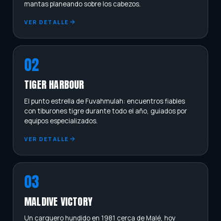
mantas planeando sobre los cabezos.
VER DETALLE
02
TIGER HARBOUR
El punto estrella de Fuvahmulah: encuentros fiables
C
o
n
t
a
c
t
a
c
o
n
n
o
s
o
t
r
o
s
con tiburones tigre durante todo el año, guiados por
equipos especializados.
En
OceanWorldExpeditions
, convertimos tus ganas de
viajar y bucear en una experiencia inolvidable. Ya estés
VER DETALLE
soñando con
bucear en Maldivas
, vivir una
vida a bordo
,
nadar con
tiburones
, descubrir arrecifes únicos o hacer
03
tu próximo
viaje de buceo en pareja, familia o con
amigos
, te ayudamos a encontrar la aventura perfecta
MALDIVE VICTORY
para ti.
Un carguero hundido en 1981 cerca de Malé, hoy