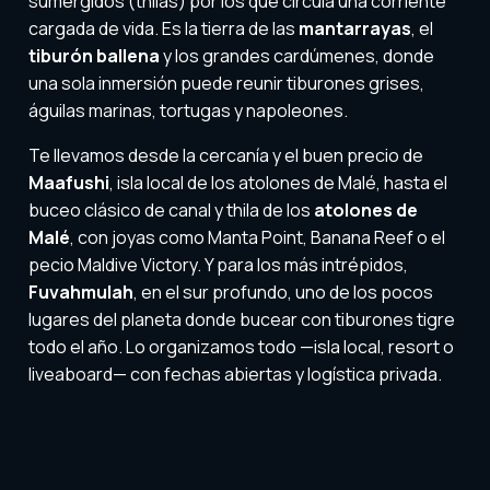
sumergidos (thilas) por los que circula una corriente
cargada de vida. Es la tierra de las
mantarrayas
, el
tiburón ballena
y los grandes cardúmenes, donde
una sola inmersión puede reunir tiburones grises,
águilas marinas, tortugas y napoleones.
Te llevamos desde la cercanía y el buen precio de
Maafushi
, isla local de los atolones de Malé, hasta el
buceo clásico de canal y thila de los
atolones de
Malé
, con joyas como Manta Point, Banana Reef o el
pecio Maldive Victory. Y para los más intrépidos,
Fuvahmulah
, en el sur profundo, uno de los pocos
lugares del planeta donde bucear con tiburones tigre
todo el año. Lo organizamos todo —isla local, resort o
liveaboard— con fechas abiertas y logística privada.