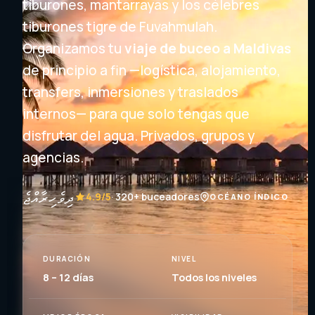
tiburones, mantarrayas y los célebres
tiburones tigre de Fuvahmulah.
Organizamos tu
viaje de buceo a Maldivas
de principio a fin —logística, alojamiento,
transfers, inmersiones y traslados
internos— para que solo tengas que
disfrutar del agua. Privados, grupos y
agencias.
ދިވެހިރާއްޖެ
4.9/5
· 320+ buceadores
OCÉANO ÍNDICO
DURACIÓN
NIVEL
8 – 12 días
Todos los niveles