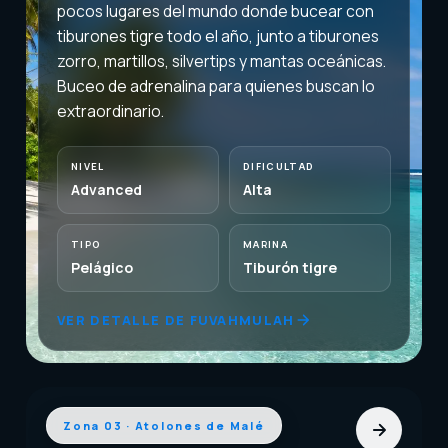
pocos lugares del mundo donde bucear con
tiburones tigre todo el año, junto a tiburones
zorro, martillos, silvertips y mantas oceánicas.
Buceo de adrenalina para quienes buscan lo
extraordinario.
NIVEL
DIFICULTAD
Advanced
Alta
TIPO
MARINA
Pelágico
Tiburón tigre
VER DETALLE DE FUVAHMULAH
Zona 03 · Atolones de Malé