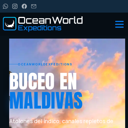
OCEANWORLDEXPEDITIONS
BUCEO EN
MALDIVAS
Atolones del Índico, canales repletos de